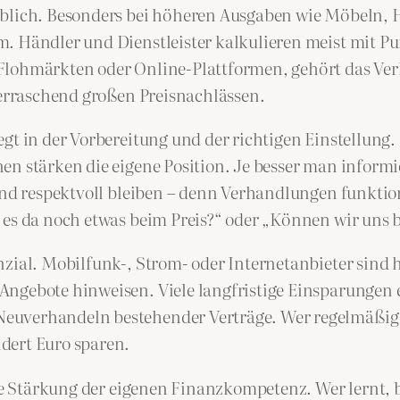
üblich. Besonders bei höheren Ausgaben wie Möbeln, 
m. Händler und Dienstleister kalkulieren meist mit P
Flohmärkten oder Online-Plattformen, gehört das Ver
berraschend großen Preisnachlässen.
gt in der Vorbereitung und der richtigen Einstellung.
en stärken die eigene Position. Je besser man informi
 und respektvoll bleiben – denn Verhandlungen funktio
es da noch etwas beim Preis?“ oder „Können wir uns be
zial. Mobilfunk-, Strom- oder Internetanbieter sind 
Angebote hinweisen. Viele langfristige Einsparungen 
euverhandeln bestehender Verträge. Wer regelmäßig ü
dert Euro sparen.
 die Stärkung der eigenen Finanzkompetenz. Wer lernt,