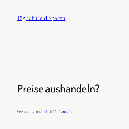
Zum
Inhalt
Täglich Geld Sparen
springen
Preise aushandeln?
Verfasst von
admin
in
Verbrauch