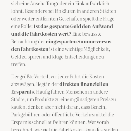
sich eine Anschaffung oder ein Einkauf wirklich
lohnt. Besonders bei Einkäufen in anderen Städten
oder weiter entfernten Geschäften spielt die Frage
eine Rolle:
Ist das gesparte Geld den Aufwand
und die Fahrtkosten wert?
Eine bewusste
Betrachtung der
eingesparten Summe versus
den Fahrtkosten
ist eine wichtige Möglichkeit,
Geld zu sparen und kluge Entscheidungen zu
treffen.
Der größte Vorteil, vor jeder Fahrt die Kosten
abzuwägen, liegt in der
direkten finanziellen
Ersparnis
. Häufig fahren Menschen in andere
Städte, um Produkte zu einem günstigeren Preis zu
kaufen, denken aber nicht daran, dass Benzin,
Parkgebühren oder öffentliche Verkehrsmittel die
Ersparnis schnell aufzehren können. Wer vorab
berechnet, wie viel die Fahrt kostet, kann feststellen,