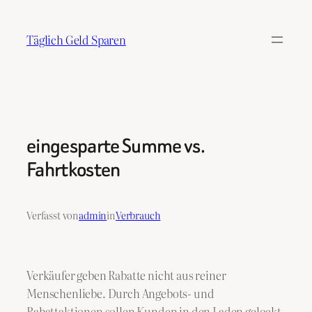
Zum
Inhalt
Täglich Geld Sparen
springen
eingesparte Summe vs.
Fahrtkosten
Verfasst von
admin
in
Verbrauch
Verkäufer geben Rabatte nicht aus reiner
Menschenliebe. Durch Angebots- und
Rabattaktionen sollen Kunden in den Laden gelockt