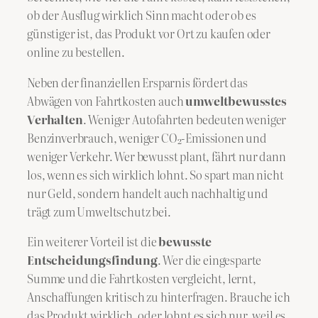
ob der Ausflug wirklich Sinn macht oder ob es
günstiger ist, das Produkt vor Ort zu kaufen oder
online zu bestellen.
Neben der finanziellen Ersparnis fördert das
Abwägen von Fahrtkosten auch
umweltbewusstes
Verhalten
. Weniger Autofahrten bedeuten weniger
Benzinverbrauch, weniger CO₂-Emissionen und
weniger Verkehr. Wer bewusst plant, fährt nur dann
los, wenn es sich wirklich lohnt. So spart man nicht
nur Geld, sondern handelt auch nachhaltig und
trägt zum Umweltschutz bei.
Ein weiterer Vorteil ist die
bewusste
Entscheidungsfindung
. Wer die eingesparte
Summe und die Fahrtkosten vergleicht, lernt,
Anschaffungen kritisch zu hinterfragen. Brauche ich
das Produkt wirklich, oder lohnt es sich nur, weil es