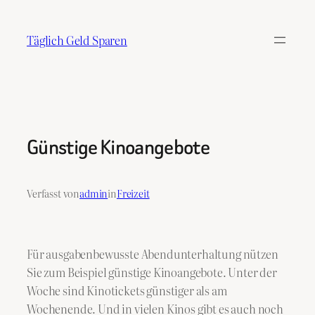
Zum
Inhalt
Täglich Geld Sparen
springen
Günstige Kinoangebote
Verfasst von
admin
in
Freizeit
Für ausgabenbewusste Abendunterhaltung nützen
Sie zum Beispiel günstige Kinoangebote. Unter der
Woche sind Kinotickets günstiger als am
Wochenende. Und in vielen Kinos gibt es auch noch