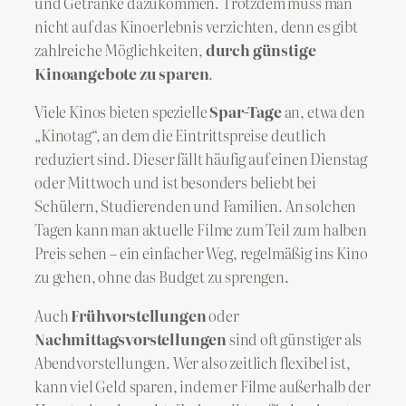
und Getränke dazukommen. Trotzdem muss man
nicht auf das Kinoerlebnis verzichten, denn es gibt
zahlreiche Möglichkeiten,
durch günstige
Kinoangebote zu sparen
.
Viele Kinos bieten spezielle
Spar-Tage
an, etwa den
„Kinotag“, an dem die Eintrittspreise deutlich
reduziert sind. Dieser fällt häufig auf einen Dienstag
oder Mittwoch und ist besonders beliebt bei
Schülern, Studierenden und Familien. An solchen
Tagen kann man aktuelle Filme zum Teil zum halben
Preis sehen – ein einfacher Weg, regelmäßig ins Kino
zu gehen, ohne das Budget zu sprengen.
Auch
Frühvorstellungen
oder
Nachmittagsvorstellungen
sind oft günstiger als
Abendvorstellungen. Wer also zeitlich flexibel ist,
kann viel Geld sparen, indem er Filme außerhalb der