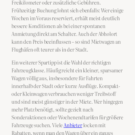
Freikilometer oder zusätzliche Gebühren.
Frühzeitige Buchung lohnt sich ebenfalls: Wer einige
Wochen im Voraus reserviert, erhält meist deutlich
bessere Konditionen als bei einer spontanen
Anmietung direkt am Schalter. Auch der Abholort
kann den Preis beeinflussen – so sind Mietwagen an
Flughäfen oft teurer als in der Stadt.
Ein weiterer Spartipp ist die Wahl der richtigen
Fahrzeugklasse. Häufig reicht ein kleiner, sparsamer
Wagen völlig aus, insbesondere für Fahrten
innerhalb der Stadt oder kurze Ausflüge. Kompakt-
oder Kleinwagen verbrauchen weniger Treibstoff
und sind meist günstiger in der Miete. Wer hingegen
mehr Platz benötigt, sollte gezielt nach
Sonderaktionen oder Wochenendtarifen für größere
Fahrzeuge suchen. Viele
Anbieter
locken mit
Rabatten, wenn man den Wagen über ein ganzes