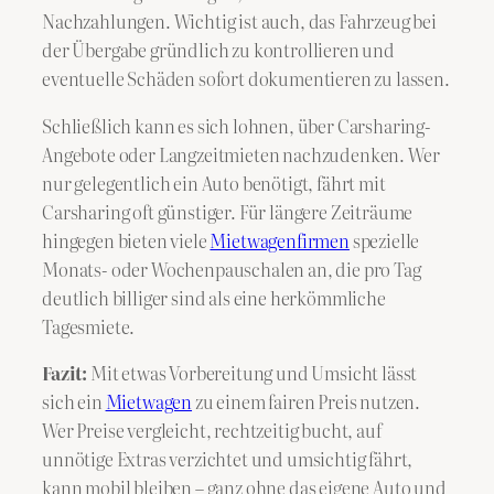
Nachzahlungen. Wichtig ist auch, das Fahrzeug bei
der Übergabe gründlich zu kontrollieren und
eventuelle Schäden sofort dokumentieren zu lassen.
Schließlich kann es sich lohnen, über Carsharing-
Angebote oder Langzeitmieten nachzudenken. Wer
nur gelegentlich ein Auto benötigt, fährt mit
Carsharing oft günstiger. Für längere Zeiträume
hingegen bieten viele
Mietwagenfirmen
spezielle
Monats- oder Wochenpauschalen an, die pro Tag
deutlich billiger sind als eine herkömmliche
Tagesmiete.
Fazit:
Mit etwas Vorbereitung und Umsicht lässt
sich ein
Mietwagen
zu einem fairen Preis nutzen.
Wer Preise vergleicht, rechtzeitig bucht, auf
unnötige Extras verzichtet und umsichtig fährt,
kann mobil bleiben – ganz ohne das eigene Auto und