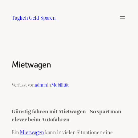
Zum
Inhalt
Täglich Geld Sparen
springen
Mietwagen
Verfasst von
admin
in
Mobilität
Günstig fahren mit Mietwagen – So spart man
clever beim Autofahren
Ein
Mietwagen
kann in vielen Situationen eine