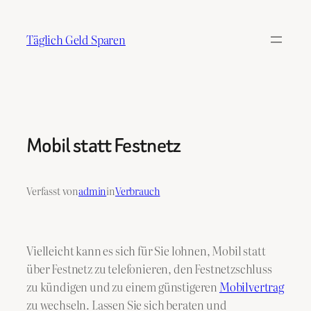
Zum
Inhalt
Täglich Geld Sparen
springen
Mobil statt Festnetz
Verfasst von
admin
in
Verbrauch
Vielleicht kann es sich für Sie lohnen, Mobil statt
über Festnetz zu telefonieren, den Festnetzschluss
zu kündigen und zu einem günstigeren
Mobilvertrag
zu wechseln. Lassen Sie sich beraten und