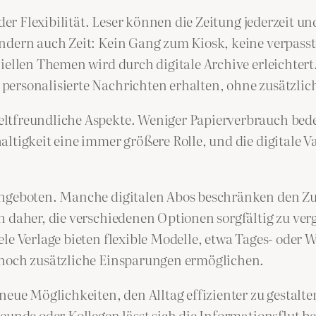
 der Flexibilität. Leser können die Zeitung jederzeit u
ndern auch Zeit: Kein Gang zum Kiosk, keine verpass
iellen Themen wird durch digitale Archive erleichtert
ersonalisierte Nachrichten erhalten, ohne zusätzlic
eltfreundliche Aspekte. Weniger Papierverbrauch bed
ltigkeit eine immer größere Rolle, und die digitale 
Angeboten. Manche digitalen Abos beschränken den Zug
 daher, die verschiedenen Optionen sorgfältig zu ver
ele Verlage bieten flexible Modelle, etwa Tages- oder
 noch zusätzliche Einsparungen ermöglichen.
neue Möglichkeiten, den Alltag effizienter zu gestalte
unde oder Kollegen lässt sich die Informationsflut bes