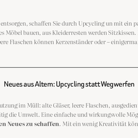
entsorgen, schaffen Sie durch Upcycling un mit ein p
eues Möbel bauen, aus Kleiderresten werden Sitzkisse
eere Flaschen können Kerzenständer oder – einigerm
Neues aus Altem: Upcycling statt Wegwerfen
tzung im Müll: alte Gläser, leere Flaschen, ausgedie
itig die Umwelt. Eine einfache und wirkungsvolle Mög
gen Neues zu schaffen
. Mit ein wenig Kreativität k