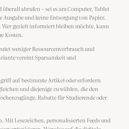
nd überall abrufen – sei es am Computer, Tablet
te Ausgabe und keine Entsorgung von Papier.
. Wer gezielt informiert bleiben möchte, kann
he Kosten.
eutet weniger Ressourcenverbrauch und
Variante vereint Sparsamkeit und
riff auf bestimmte Artikel oder erfordern
gleichen und diejenige zu wählen, die den
 Wochenzugänge, Rabatte für Studierende oder
n. Mit Lesezeichen, personalisierten Feeds und
ser organisieren. Wer also auf die digitale