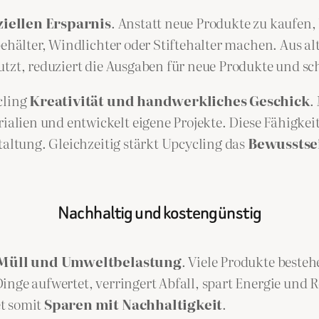
ziellen Ersparnis
. Anstatt neue Produkte zu kaufen
sbehälter, Windlichter oder Stiftehalter machen. Aus 
tzt, reduziert die Ausgaben für neue Produkte und sch
cling
Kreativität und handwerkliches Geschick
.
lien und entwickelt eigene Projekte. Diese Fähigkei
taltung. Gleichzeitig stärkt Upcycling das
Bewusstse
Nachhaltig und kostengünstig
Müll und Umweltbelastung
. Viele Produkte beste
nge aufwertet, verringert Abfall, spart Energie und Ro
t somit
Sparen mit Nachhaltigkeit
.