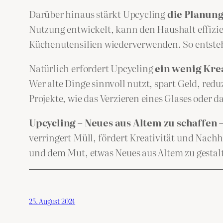
Darüber hinaus stärkt Upcycling
die Planung
Nutzung entwickelt, kann den Haushalt effizie
Küchenutensilien wiederverwenden. So entste
Natürlich erfordert Upcycling
ein wenig Kre
Wer alte Dinge sinnvoll nutzt, spart Geld, redu
Projekte, wie das Verzieren eines Glases oder 
Upcycling – Neues aus Altem zu schaffen 
verringert Müll, fördert Kreativität und Nachh
und dem Mut, etwas Neues aus Altem zu gestal
25. August 2024