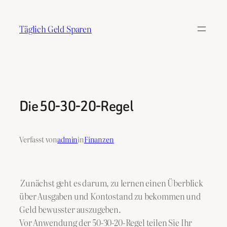
Zum
Inhalt
Täglich Geld Sparen
springen
Die 50-30-20-Regel
Verfasst von
admin
in
Finanzen
Zunächst geht es darum, zu lernen einen Überblick
über Ausgaben und Kontostand zu bekommen und
Geld bewusster auszugeben.
Vor Anwendung der 50-30-20-Regel teilen Sie Ihr