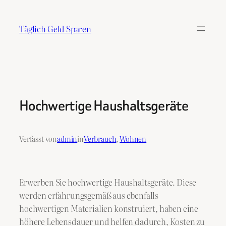
Zum
Inhalt
Täglich Geld Sparen
springen
Hochwertige Haushaltsgeräte
Verfasst von
admin
in
Verbrauch
, 
Wohnen
Erwerben Sie hochwertige Haushaltsgeräte. Diese
werden erfahrungsgemäß aus ebenfalls
hochwertigen Materialien konstruiert, haben eine
höhere Lebensdauer und helfen dadurch, Kosten zu