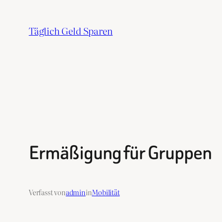
Zum
Inhalt
Täglich Geld Sparen
springen
Ermäßigung für Gruppen
Verfasst von
admin
in
Mobilität