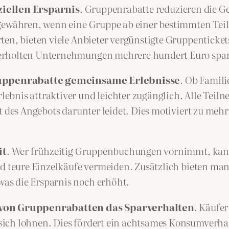
ziellen Ersparnis
. Gruppenrabatte reduzieren die G
 gewähren, wenn eine Gruppe ab einer bestimmten Te
en, bieten viele Anbieter vergünstigte Gruppentickets
derholten Unternehmungen mehrere hundert Euro spa
uppenrabatte gemeinsame Erlebnisse
. Ob Famili
bnis attraktiver und leichter zugänglich. Alle Teilne
t des Angebots darunter leidet. Dies motiviert zu meh
it
. Wer frühzeitig Gruppenbuchungen vornimmt, kann
und teure Einzelkäufe vermeiden. Zusätzlich bieten m
as die Ersparnis noch erhöht.
von Gruppenrabatten das Sparverhalten
. Käufer
ich lohnen. Dies fördert ein achtsames Konsumverha