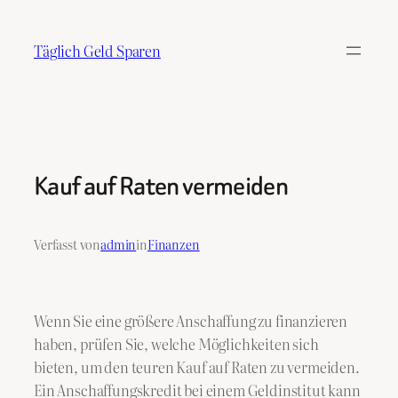
Zum
Inhalt
Täglich Geld Sparen
springen
Kauf auf Raten vermeiden
Verfasst von
admin
in
Finanzen
Wenn Sie eine größere Anschaffung zu finanzieren
haben, prüfen Sie, welche Möglichkeiten sich
bieten, um den teuren Kauf auf Raten zu vermeiden.
Ein Anschaffungskredit bei einem Geldinstitut kann