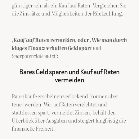
günstiger sein als ein Kauf auf Raten. Vergleichen Sie
die Zinssätze und Möglichkeiten der Rückzahlung.
‚
Kauf auf Raten vermeiden
‚ oder ‚
Wie man durch
kluges Finanzverhalten Geld spart
und
Sparpotenziale nutzt‘
:
Bares Geld sparen und Kauf auf Raten
vermeiden
Ratenkäufe erscheinen verlockend, können aber
teuer werden. Wer auf Raten verzichtet und
stattdessen spart, vermeidet Zinsen, behält den
Überblick über Ausgaben und steigert langfristig die
finanzielle Freiheit.